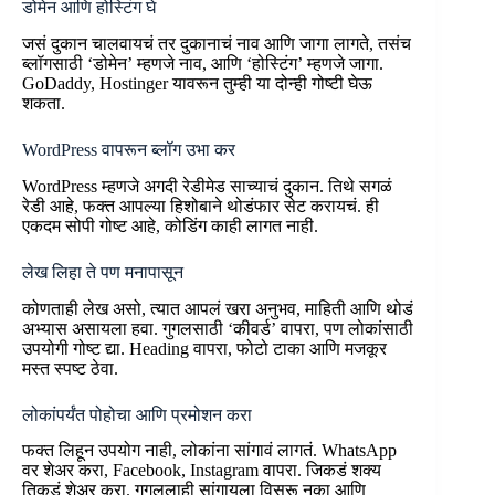
डोमेन आणि होस्टिंग घे
जसं दुकान चालवायचं तर दुकानाचं नाव आणि जागा लागते, तसंच
ब्लॉगसाठी ‘डोमेन’ म्हणजे नाव, आणि ‘होस्टिंग’ म्हणजे जागा.
GoDaddy, Hostinger यावरून तुम्ही या दोन्ही गोष्टी घेऊ
शकता.
WordPress वापरून ब्लॉग उभा कर
WordPress म्हणजे अगदी रेडीमेड साच्याचं दुकान. तिथे सगळं
रेडी आहे, फक्त आपल्या हिशोबाने थोडंफार सेट करायचं. ही
एकदम सोपी गोष्ट आहे, कोडिंग काही लागत नाही.
लेख लिहा ते पण मनापासून
कोणताही लेख असो, त्यात आपलं खरा अनुभव, माहिती आणि थोडं
अभ्यास असायला हवा. गुगलसाठी ‘कीवर्ड’ वापरा, पण लोकांसाठी
उपयोगी गोष्ट द्या. Heading वापरा, फोटो टाका आणि मजकूर
मस्त स्पष्ट ठेवा.
लोकांपर्यंत पोहोचा आणि प्रमोशन करा
फक्त लिहून उपयोग नाही, लोकांना सांगावं लागतं. WhatsApp
वर शेअर करा, Facebook, Instagram वापरा. जिकडं शक्य
तिकडं शेअर करा. गुगललाही सांगायला विसरू नका आणि