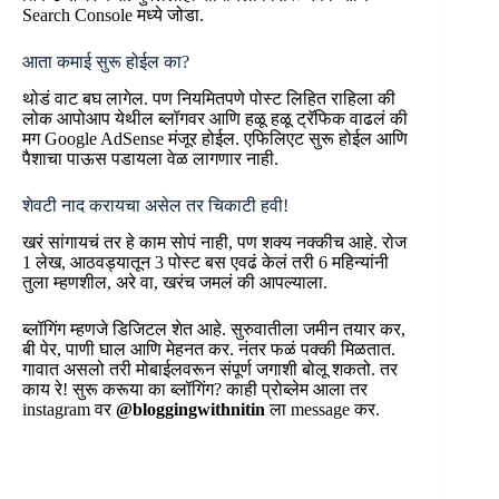
Search Console मध्ये जोडा.
आता कमाई सुरू होईल का?
थोडं वाट बघ लागेल. पण नियमितपणे पोस्ट लिहित राहिला की
लोक आपोआप येथील ब्लॉगवर आणि हळू हळू ट्रॅफिक वाढलं की
मग Google AdSense मंजूर होईल. एफिलिएट सुरू होईल आणि
पैशाचा पाऊस पडायला वेळ लागणार नाही.
शेवटी नाद करायचा असेल तर चिकाटी हवी!
खरं सांगायचं तर हे काम सोपं नाही, पण शक्य नक्कीच आहे. रोज
1 लेख, आठवड्यातून 3 पोस्ट बस एवढं केलं तरी 6 महिन्यांनी
तुला म्हणशील, अरे वा, खरंच जमलं की आपल्याला.
ब्लॉगिंग म्हणजे डिजिटल शेत आहे. सुरुवातीला जमीन तयार कर,
बी पेर, पाणी घाल आणि मेहनत कर. नंतर फळं पक्की मिळतात.
गावात असलो तरी मोबाईलवरून संपूर्ण जगाशी बोलू शकतो. तर
काय रे! सुरू करूया का ब्लॉगिंग? काही प्रोब्लेम आला तर
instagram वर
@bloggingwithnitin
ला message कर.