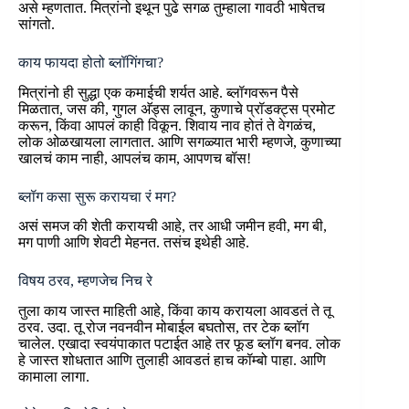
असे म्हणतात. मित्रांनो इथून पुढे सगळ तुम्हाला गावठी भाषेतच
सांगतो.
काय फायदा होतो ब्लॉगिंगचा?
मित्रांनो ही सुद्धा एक कमाईची शर्यत आहे. ब्लॉगवरून पैसे
मिळतात, जस की, गुगल अ‍ॅड्स लावून, कुणाचे प्रॉडक्ट्स प्रमोट
करून, किंवा आपलं काही विकून. शिवाय नाव होतं ते वेगळंच,
लोक ओळखायला लागतात. आणि सगळ्यात भारी म्हणजे, कुणाच्या
खालचं काम नाही, आपलंच काम, आपणच बॉस!
ब्लॉग कसा सुरू करायचा रं मग?
असं समज की शेती करायची आहे, तर आधी जमीन हवी, मग बी,
मग पाणी आणि शेवटी मेहनत. तसंच इथेही आहे.
विषय ठरव, म्हणजेच निच रे
तुला काय जास्त माहिती आहे, किंवा काय करायला आवडतं ते तू
ठरव. उदा. तू रोज नवनवीन मोबाईल बघतोस, तर टेक ब्लॉग
चालेल. एखादा स्वयंपाकात पटाईत आहे तर फूड ब्लॉग बनव. लोक
हे जास्त शोधतात आणि तुलाही आवडतं हाच कॉम्बो पाहा. आणि
कामाला लागा.