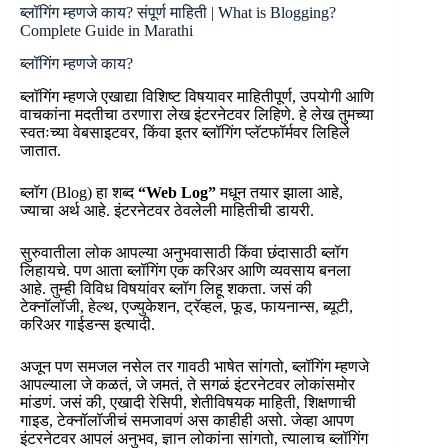
ब्लॉगिंग म्हणजे काय? संपूर्ण माहिती | What is Blogging?
Complete Guide in Marathi
ब्लॉगिंग म्हणजे काय?
ब्लॉगिंग म्हणजे एखाद्या विशिष्ट विषयावर माहितीपूर्ण, उपयोगी आणि
वाचकांना मदतीचा ठरणारा लेख इंटरनेटवर लिहिणे. हे लेख तुमच्या
स्वतःच्या वेबसाइटवर, किंवा इतर ब्लॉगिंग प्लॅटफॉर्मवर लिहिले
जातात.
ब्लॉग (Blog) हा शब्द
“Web Log”
मधून तयार झाला आहे,
ज्याचा अर्थ आहे. इंटरनेटवर ठेवलेली माहितीची डायरी.
सुरुवातीला लोक आपल्या अनुभवासाठी किंवा छंदासाठी ब्लॉग
लिहायचे. पण आता ब्लॉगिंग एक करिअर आणि व्यवसाय बनला
आहे. तुम्ही विविध विषयांवर ब्लॉग लिहू शकता. जसं की
टेक्नॉलॉजी, हेल्थ, एज्युकेशन, ट्रॅव्हल, फूड, फायनान्स, ब्यूटी,
करिअर गाईडन्स इत्यादी.
अजून पण समजल नसेल तर गावठी भाषेत सांगतो, ब्लॉगिंग म्हणजे
आपल्याला जे कळतं, जे जमतं, ते सगळं इंटरनेटवर लोकांसमोर
मांडणं. जसं की, एखादी रेसिपी, शेतीविषयक माहिती, शिक्षणाची
गाइड, टेक्नॉलॉजीचं समजावणं अस काहीही असो. जेव्हा आपण
इंटरनेटवर आपलं अनुभव, ज्ञान लोकांना सांगतो, त्यालाच ब्लॉगिंग